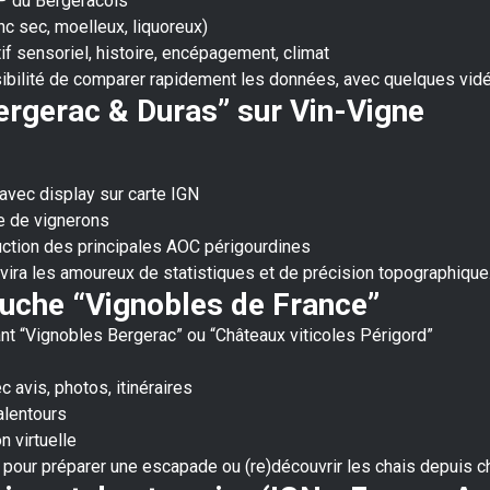
P du Bergeracois
nc sec, moelleux, liquoreux)
f sensoriel, histoire, encépagement, climat
sibilité de comparer rapidement les données, avec quelques vidé
ergerac & Duras” sur Vin-Vigne
avec display sur carte IGN
e de vignerons
duction des principales AOC périgourdines
vira les amoureux de statistiques et de précision topographique
ouche “Vignobles de France”
nt “Vignobles Bergerac” ou “Châteaux viticoles Périgord”
 avis, photos, itinéraires
alentours
n virtuelle
 pour préparer une escapade ou (re)découvrir les chais depuis c