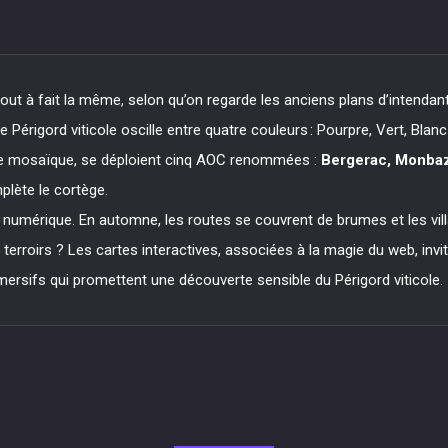
tout à fait la même, selon qu’on regarde les anciens plans d’intendant 
e Périgord viticole oscille entre quatre couleurs : Pourpre, Vert, Blan
tte mosaïque, se déploient cinq AOC renommées :
Bergerac, Monbazi
mplète le cortège.
ui numérique. En automne, les routes se couvrent de brumes et les v
s terroirs ? Les cartes interactives, associées à la magie du web, invi
mmersifs qui promettent une découverte sensible du Périgord viticole.