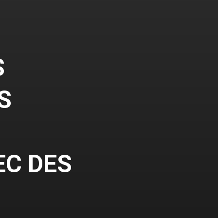
S
S
EC DES