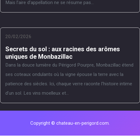
Mais l’aire d’appellation ne se résume pas...
20/02/2026
Secrets du sol : aux racines des arômes
uniques de Monbazillac
Dans la douce lumière du Périgord Pourpre, Monbazillac étend
ses coteaux ondulants où la vigne épouse la terre avec la
patience des siècles. Ici, chaque verre raconte l’histoire intime
d’un sol. Les vins moelleux et...
Copyright © chateau-en-perigord.com.