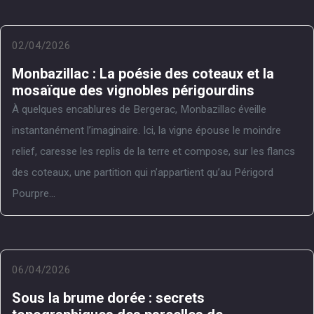
02/04/2026
Monbazillac : La poésie des coteaux et la
mosaïque des vignobles périgourdins
À quelques encablures de Bergerac, Monbazillac éveille
instantanément l’imaginaire. Ici, la vigne épouse le moindre
relief, caresse les replis de la terre et compose, sur les flancs
des coteaux, une partition qui n’appartient qu’au Périgord
Pourpre...
06/04/2026
Sous la brume dorée : secrets