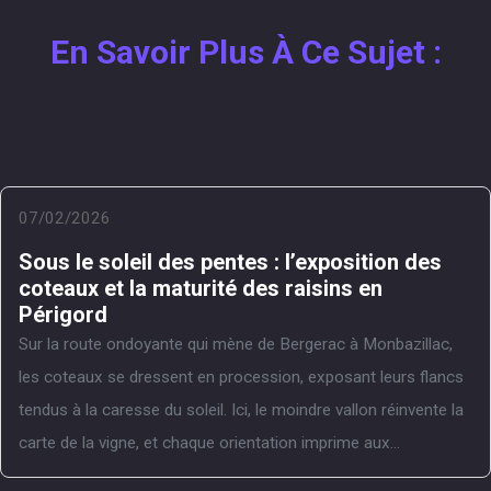
En Savoir Plus À Ce Sujet :
07/02/2026
Sous le soleil des pentes : l’exposition des
coteaux et la maturité des raisins en
Périgord
Sur la route ondoyante qui mène de Bergerac à Monbazillac,
les coteaux se dressent en procession, exposant leurs flancs
tendus à la caresse du soleil. Ici, le moindre vallon réinvente la
carte de la vigne, et chaque orientation imprime aux...