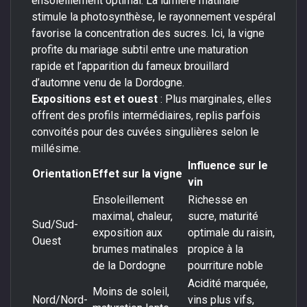
ensoleillement optimal. La lumière matinale
stimule la photosynthèse, le rayonnement vespéral
favorise la concentration des sucres. Ici, la vigne
profite du mariage subtil entre une maturation
rapide et l’apparition du fameux brouillard
d’automne venu de la Dordogne.
Expositions est et ouest
: Plus marginales, elles
offrent des profils intermédiaires, replis parfois
convoités pour des cuvées singulières selon le
millésime.
Influence sur le
Orientation
Effet sur la vigne
vin
Ensoleillement
Richesse en
maximal, chaleur,
sucre, maturité
Sud/Sud-
exposition aux
optimale du raisin,
Ouest
brumes matinales
propice à la
de la Dordogne
pourriture noble
Acidité marquée,
Moins de soleil,
Nord/Nord-
vins plus vifs,