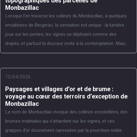
topographiques des parcelles de
Monbazillac
Lorsque l’on traverse les collines du Monbazillac, à quelques
encablures de Bergerac, la sensation est unique : la lumière
joue sur les pentes, les vignes se déploient comme des
drapés, et partout la douceur invite à la contemplation. Mais...
12/04/2026
Paysages et villages d’or et de brume :
voyage au cœur des terroirs d’exception de
Monbazillac
Le nom de Monbazillac évoque des collines ensoleillées, des
brumes matinales qui s’attardent sur les vignes, et ces
grappes d’or doucement caressées par la pourriture noble.