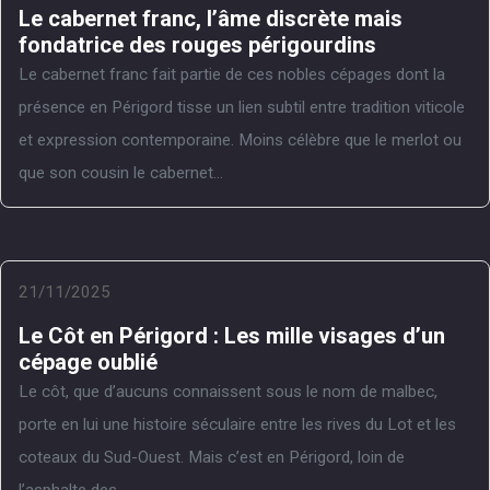
Le cabernet franc, l’âme discrète mais
fondatrice des rouges périgourdins
Le cabernet franc fait partie de ces nobles cépages dont la
présence en Périgord tisse un lien subtil entre tradition viticole
et expression contemporaine. Moins célèbre que le merlot ou
que son cousin le cabernet...
21/11/2025
Le Côt en Périgord : Les mille visages d’un
cépage oublié
Le côt, que d’aucuns connaissent sous le nom de malbec,
porte en lui une histoire séculaire entre les rives du Lot et les
coteaux du Sud-Ouest. Mais c’est en Périgord, loin de