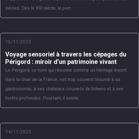
siècles. Dès le XIII siècle, le port...
10/11/2025
Voyage sensoriel à travers les cépages du
Périgord : miroir d’un patrimoine vivant
Le Périgord, ce nom qui résonne comme un héritage inscrit
dans la chair de la France, est trop souvent résumé à sa
gastronomie, à ses châteaux couverts de lichens et à ses
forêts profondes. Pourtant, il existe...
14/11/2025