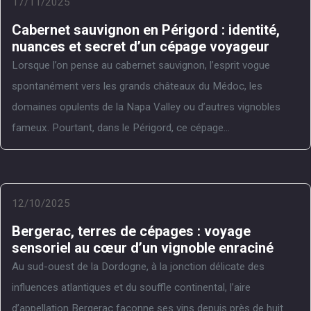
17/11/2025
Cabernet sauvignon en Périgord : identité,
nuances et secret d’un cépage voyageur
Lorsque l’on pense au cabernet sauvignon, l’esprit vogue
spontanément vers les grands châteaux du Médoc, les
domaines opulents de la Napa Valley ou d’autres vignobles
fameux. Pourtant, dans le Périgord, ce cépage...
12/10/2025
Bergerac, terres de cépages : voyage
sensoriel au cœur d’un vignoble enraciné
Au sud-ouest de la Dordogne, à la jonction délicate des
influences atlantiques et du souffle continental, l’aire
d’appellation Bergerac façonne ses vins depuis près de huit