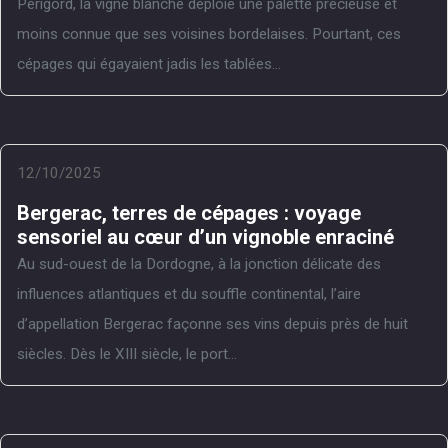
Périgord, la vigne blanche déploie une palette précieuse et
moins connue que ses voisines bordelaises. Pourtant, ces
cépages qui égayaient jadis les tablées...
12/10/2025
Bergerac, terres de cépages : voyage
sensoriel au cœur d’un vignoble enraciné
Au sud-ouest de la Dordogne, à la jonction délicate des
influences atlantiques et du souffle continental, l’aire
d’appellation Bergerac façonne ses vins depuis près de huit
siècles. Dès le XIII siècle, le port...