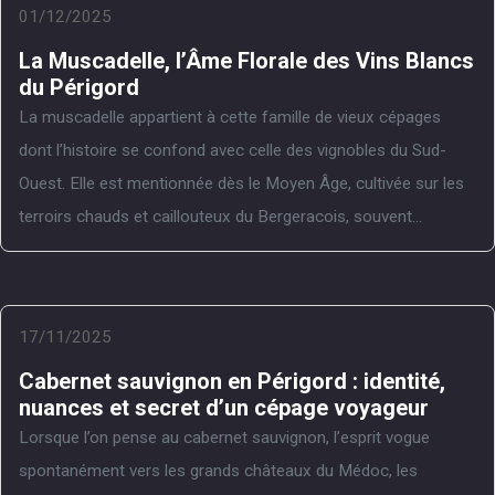
01/12/2025
La Muscadelle, l’Âme Florale des Vins Blancs
du Périgord
La muscadelle appartient à cette famille de vieux cépages
dont l’histoire se confond avec celle des vignobles du Sud-
Ouest. Elle est mentionnée dès le Moyen Âge, cultivée sur les
terroirs chauds et caillouteux du Bergeracois, souvent...
17/11/2025
Cabernet sauvignon en Périgord : identité,
nuances et secret d’un cépage voyageur
Lorsque l’on pense au cabernet sauvignon, l’esprit vogue
spontanément vers les grands châteaux du Médoc, les