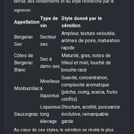
terroir, des rendements et du style recherché par le
vigneron.
Type de
Style donné par le
Appellation
vin
sémillon
Ampleur, texture veloutée,
Bergerac
Secteur
arômes de poire, maturation
Sec
sec
rapide
Côtes de
Maturité, gras, notes de
Sec à
Bergerac
tilleul et miel, touché de
demi-sec
Blanc
bouche racé
Suavité, concentration,
Moelleux
complexité aromatique
Monbazillac
à
(pêche, coing, acacia, fruits
liquoreux
confits)
Liquoreux
Structure, acidité, puissance
Saussignac
long
évolutive, remarquable
élevage
garde
Au cœur de ces styles, le sémillon se révèle le plus