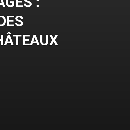
AGES :
 DES
HÂTEAUX