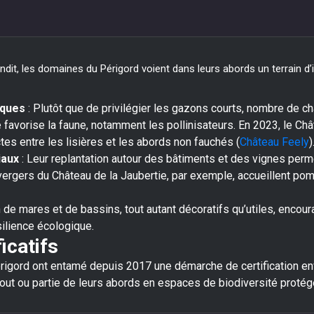
dit, les domaines du Périgord voient dans leurs abords un terrain d’i
iques
: Plutôt que de privilégier les gazons courts, nombre de c
ée favorise la faune, notamment les pollinisateurs. En 2023, le C
s entre les lisières et les abords non fauchés (
Château Feely
)
iaux
: Leur replantation autour des bâtiments et des vignes per
ergers du Château de la Jaubertie, par exemple, accueillent pom
on de mares et de bassins, tout autant décoratifs qu’utiles, encoura
ésilience écologique.
icatifs
rigord ont entamé depuis 2017 une démarche de certification en
tout ou partie de leurs abords en espaces de biodiversité protég