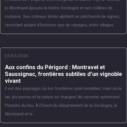
le Montravel épouse la rivière Dordogne et ses collines de
molasse. Ses coteaux dorés abritent un patchwork de vignes,
racontant autant d’histoires que de cépages, entre villages...
03/05/2026
Aux confins du Périgord : Montravel et
Saussignac, frontières subtiles d’un vignoble
vivant
Il est des paysages où les frontières sont invisibles, mais où le
vin, les pierres et la nature se chargent de raconter autrement
l’histoire du lieu. À l’Ouest du département de la Dordogne, le
Montravel et le...