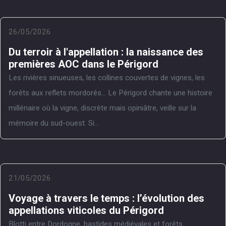
26/05/2026
Du terroir à l'appellation : la naissance des
premières AOC dans le Périgord
Les rivières sinueuses, les collines couvertes de vignes, les
forêts aux reflets mordorés… Le Périgord chante une histoire
millénaire où la vigne, discrète mais opiniâtre, veille sur la
mémoire du sud-ouest. Si...
21/05/2026
Voyage à travers le temps : l’évolution des
appellations viticoles du Périgord
Blotti entre Dordogne, bastides médiévales et forêts