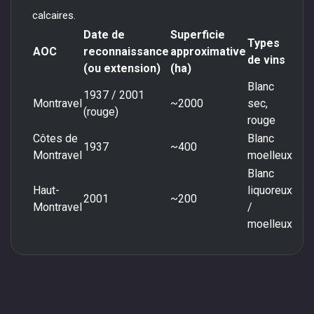
calcaires.
Date de
Superficie
Types
AOC
reconnaissance
approximative
de vins
(ou extension)
(ha)
Blanc
1937 / 2001
Montravel
~2000
sec,
(rouge)
rouge
Côtes de
Blanc
1937
~400
Montravel
moelleux
Blanc
Haut-
liquoreux
2001
~200
Montravel
/
moelleux