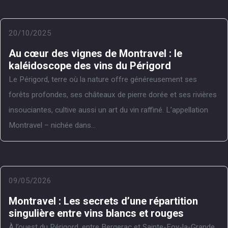
20/10/2025
Au cœur des vignes de Montravel : le
kaléidoscope des vins du Périgord
Le Périgord, terre où la nature offre généreusement ses
forêts profondes, ses châteaux de pierre dorée et ses rivières
insouciantes, cultive aussi un art du vin raffiné. L’appellation
Montravel – nichée dans...
09/05/2026
Montravel : Les secrets d’une répartition
singulière entre vins blancs et rouges
À l’ouest du Périgord, entre Bergerac et Sainte-Foy-la-Grande,