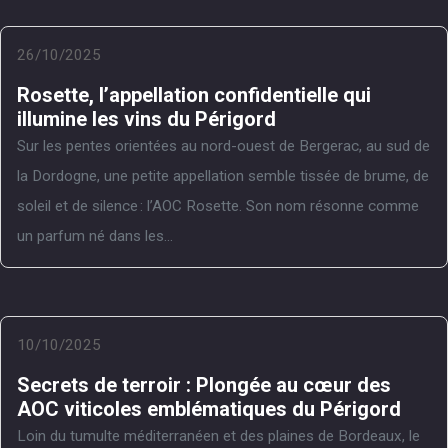
26/10/2025
Rosette, l’appellation confidentielle qui
illumine les vins du Périgord
Sur les pentes orientées au nord-ouest de Bergerac, au sud de
la Dordogne, une petite appellation semble tissée de brume, de
soleil et de silence : l’AOC Rosette. Son nom résonne comme
un parfum né dans les...
10/10/2025
Secrets de terroir : Plongée au cœur des
AOC viticoles emblématiques du Périgord
Loin du tumulte méditerranéen et des plaines de Bordeaux, le