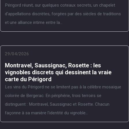
Périgord réunit, sur quelques coteaux secrets, un chapelet
d’appellations discrètes, forgées par des siècles de traditions
et une alliance intime entre la...
29/04/2026
Montravel, Saussignac, Rosette : les
vignobles discrets qui dessinent la vraie
carte du Périgord
Les vins du Périgord ne se limitent pas à la célèbre mosaïque
colorée de Bergerac. En périphérie, trois terroirs se
distinguent : Montravel, Saussignac et Rosette. Chacun
façonne à sa manière l'identité du vignoble...