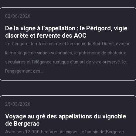
02/06/2026
De la vigne à l’appellation : le Périgord, vigie
discrète et fervente des AOC
Le Périgord, territoire intime et lumineux du Sud-Ouest, évoque
la mosaïque de vignes vallonnées, le patrimoine de châteaux
séculaires et l’élégance rustique d’un art de vivre préservé. Ici,
l’engagement des...
25/03/2026
Voyage au gré des appellations du vignoble
de Bergerac
Avec ses 12 000 hectares de vignes, le bassin de Bergerac