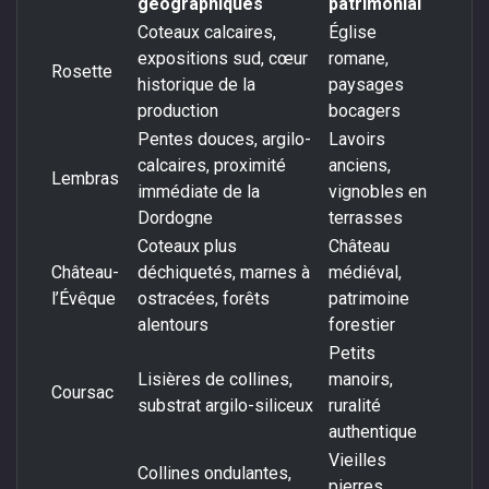
géographiques
patrimonial
Coteaux calcaires,
Église
expositions sud, cœur
romane,
Rosette
historique de la
paysages
production
bocagers
Pentes douces, argilo-
Lavoirs
calcaires, proximité
anciens,
Lembras
immédiate de la
vignobles en
Dordogne
terrasses
Coteaux plus
Château
Château-
déchiquetés, marnes à
médiéval,
l’Évêque
ostracées, forêts
patrimoine
alentours
forestier
Petits
Lisières de collines,
manoirs,
Coursac
substrat argilo-siliceux
ruralité
authentique
Vieilles
Collines ondulantes,
pierres,